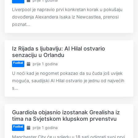
prije 1 godina
Liverpool je napravio prvi konkretan korak u pokušaju
dovođenja Alexandera Isaka iz Newcastlea, prenosi
poznat...
Iz Rijada s ljubavlju: Al Hilal ostvario
senzaciju u Orlandu
Fudbal
prije 1 godina
U noći kad je nogomet pokazao da su čuda još uvijek
moguća, saudijski Al Hilal ostvario je jednu od najvećih
s...
Guardiola objasnio izostanak Grealisha iz
tima na Svjetskom klupskom prvenstvu
Fudbal
prije 1 godina
Manchester City će u srijedu u 18 sati odigrati svoj prvi