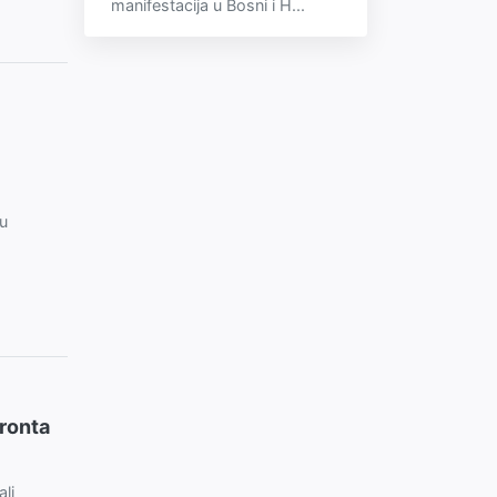
manifestacija u Bosni i H...
 u
ronta
li