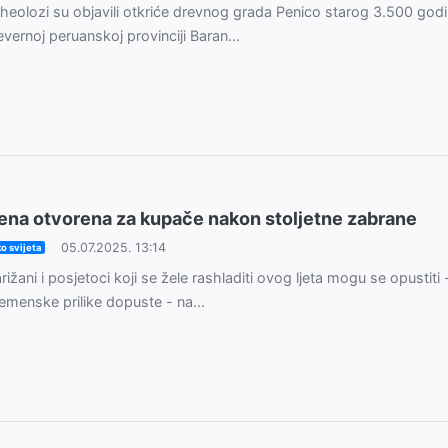
heolozi su objavili otkriće drevnog grada Penico starog 3.500 godi
evernoj peruanskoj provinciji Baran...
ena otvorena za kupače nakon stoljetne zabrane
05.07.2025. 13:14
o svijeta
rižani i posjetoci koji se žele rashladiti ovog ljeta mogu se opustiti
emenske prilike dopuste - na...