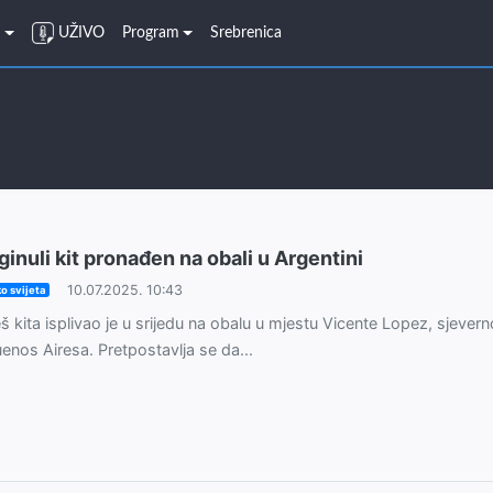
o
UŽIVO
Program
Srebrenica
ginuli kit pronađen na obali u Argentini
10.07.2025. 10:43
o svijeta
š kita isplivao je u srijedu na obalu u mjestu Vicente Lopez, sjever
enos Airesa. Pretpostavlja se da...