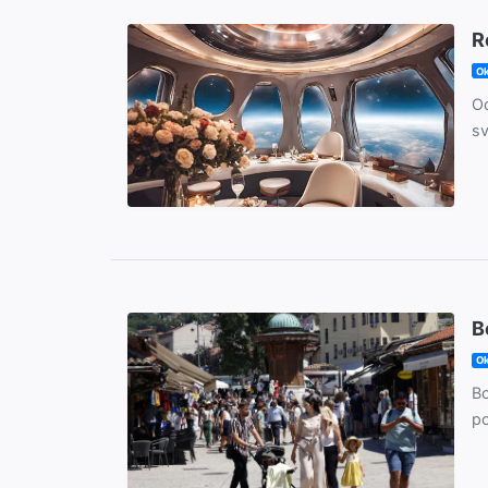
R
Ok
Od
sv
B
Ok
Bo
po