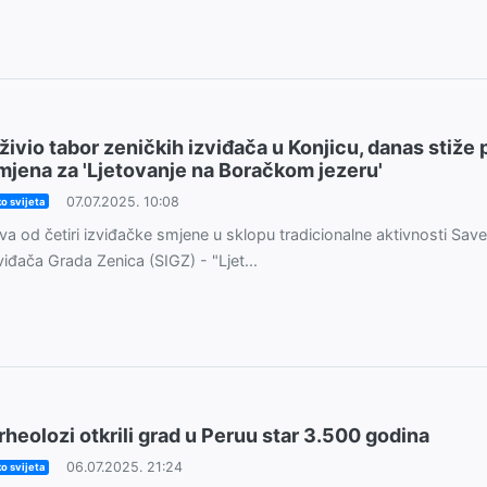
živio tabor zeničkih izviđača u Konjicu, danas stiže 
mjena za 'Ljetovanje na Boračkom jezeru'
07.07.2025. 10:08
o svijeta
va od četiri izviđačke smjene u sklopu tradicionalne aktivnosti Sav
viđača Grada Zenica (SIGZ) - "Ljet...
rheolozi otkrili grad u Peruu star 3.500 godina
06.07.2025. 21:24
o svijeta