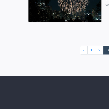
va
‹
1
2
3