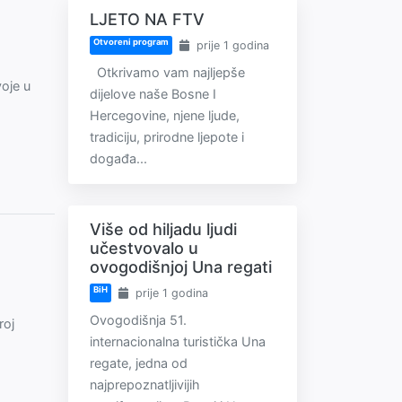
LJETO NA FTV
Otvoreni program
prije 1 godina
Otkrivamo vam najljepše
oje u
dijelove naše Bosne I
Hercegovine, njene ljude,
tradiciju, prirodne ljepote i
događa...
Više od hiljadu ljudi
učestvovalo u
ovogodišnjoj Una regati
BiH
prije 1 godina
Ovogodišnja 51.
roj
internacionalna turistička Una
regate, jedna od
najprepoznatljivijih