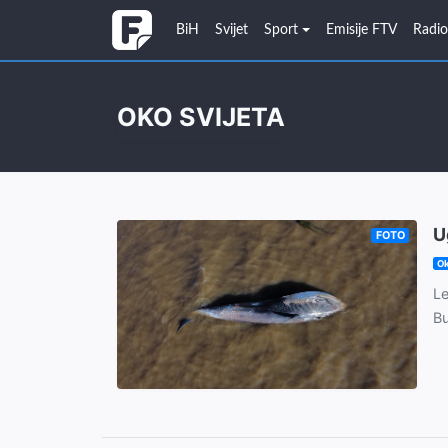
BiH
Svijet
Sport
Emisije FTV
Radi
OKO SVIJETA
U
FOTO
Ok
Le
Bu