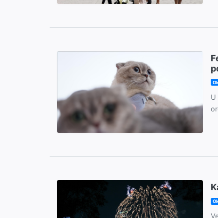
F
p
Ok
U 
or
K
Ok
Ve