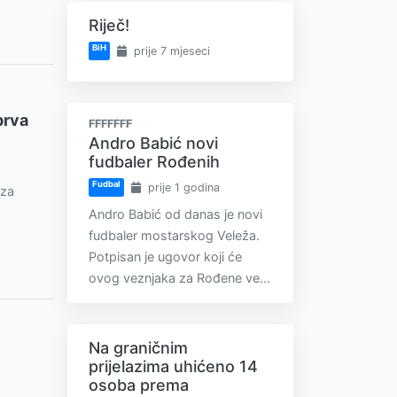
Riječ!
BiH
prije 7 mjeseci
prva
FFFFFFF
Andro Babić novi
fudbaler Rođenih
Fudbal
prije 1 godina
eza
Andro Babić od danas je novi
fudbaler mostarskog Veleža.
Potpisan je ugovor koji će
ovog veznjaka za Rođene ve...
Na graničnim
prijelazima uhićeno 14
osoba prema