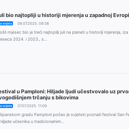
uli bio najtopliji u historiji mjerenja u zapadnoj Evrop
09.07.2025. 09:38
o svijeta
ošli mjesec bio je treći najtopliji juli na planeti u historiji mjerenja, iza
eseca 2024. i 2023., s...
estival u Pamploni: Hiljade ljudi učestvovalo uz prv
vogodišnjem trčanju s bikovima
07.07.2025. 11:09
o svijeta
španskom gradu Pamploni počeo je svjetski poznati festival San F
hiljade učesnika u tradicionalnim...