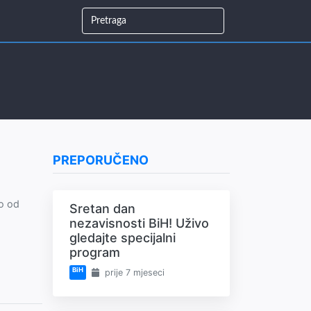
PREPORUČENO
no od
Sretan dan
nezavisnosti BiH! Uživo
gledajte specijalni
program
BiH
prije 7 mjeseci