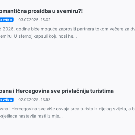
omantična prosidba u svemiru?!
03.07.2025. 15:02
o svijeta
 2026. godine biće moguće zaprositi partnera tokom večere za dv
emiru. U sfernoj kapsuli koju nosi he...
osna i Hercegovina sve privlačnija turistima
02.07.2025. 13:53
o svijeta
sna i Hercegovina sve više osvaja srca turista iz cijelog svijeta, a b
sjetilaca nastavlja rasti iz mje...