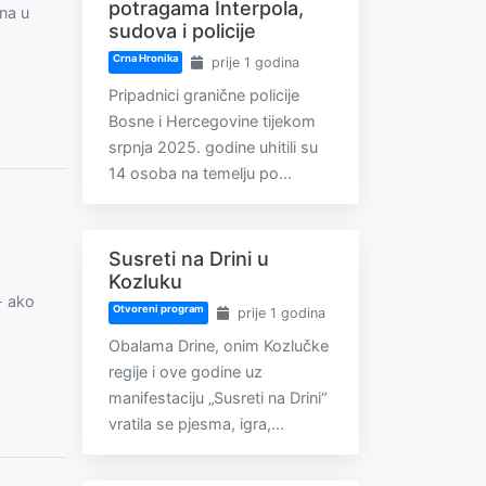
potragama Interpola,
na u
sudova i policije
Crna Hronika
prije 1 godina
Pripadnici granične policije
Bosne i Hercegovine tijekom
srpnja 2025. godine uhitili su
14 osoba na temelju po...
Susreti na Drini u
Kozluku
 - ako
Otvoreni program
prije 1 godina
Obalama Drine, onim Kozlučke
regije i ove godine uz
manifestaciju „Susreti na Drini“
vratila se pjesma, igra,...