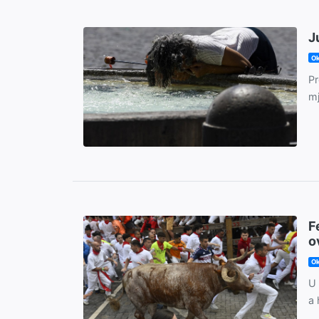
J
Ok
Pr
mj
F
o
Ok
U 
a 