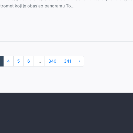
tromet koji je obasjao panoramu To...
4
5
6
...
340
341
›