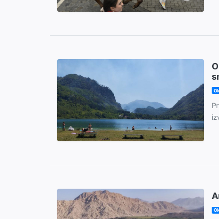
O
s
Ok
Pr
iz
A
Ok