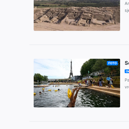
Ar
sj
S
FOTO
Ok
Pa
vr