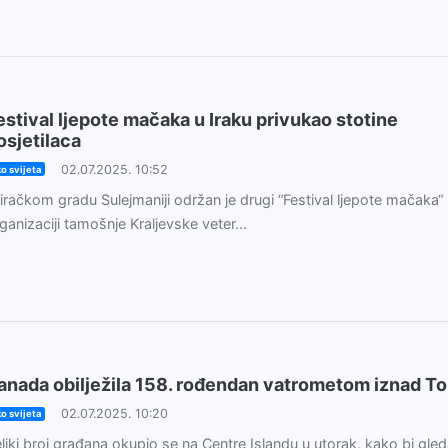
estival ljepote mačaka u Iraku privukao stotine
osjetilaca
02.07.2025. 10:52
o svijeta
iračkom gradu Sulejmaniji održan je drugi “Festival ljepote mačaka“
ganizaciji tamošnje Kraljevske veter...
anada obilježila 158. rođendan vatrometom iznad To
02.07.2025. 10:20
o svijeta
liki broj građana okupio se na Centre Islandu u utorak, kako bi gleda