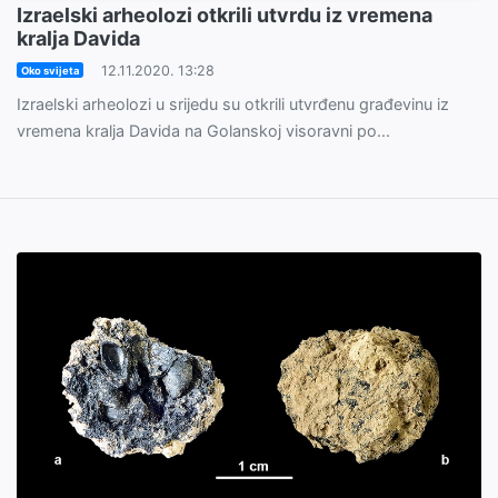
Izraelski arheolozi otkrili utvrdu iz vremena
kralja Davida
12.11.2020. 13:28
Oko svijeta
Izraelski arheolozi u srijedu su otkrili utvrđenu građevinu iz
vremena kralja Davida na Golanskoj visoravni po...