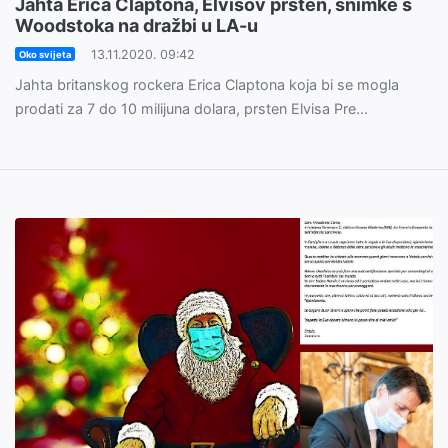
Jahta Erica Claptona, Elvisov prsten, snimke s
Woodstoka na dražbi u LA-u
13.11.2020. 09:42
Oko svijeta
Jahta britanskog rockera Erica Claptona koja bi se mogla
prodati za 7 do 10 milijuna dolara, prsten Elvisa Pre...