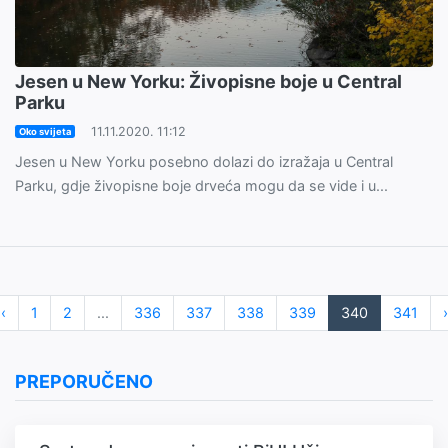
Jesen u New Yorku: Živopisne boje u Central
Parku
11.11.2020. 11:12
Oko svijeta
Jesen u New Yorku posebno dolazi do izražaja u Central
Parku, gdje živopisne boje drveća mogu da se vide i u...
‹
1
2
...
336
337
338
339
340
341
›
PREPORUČENO