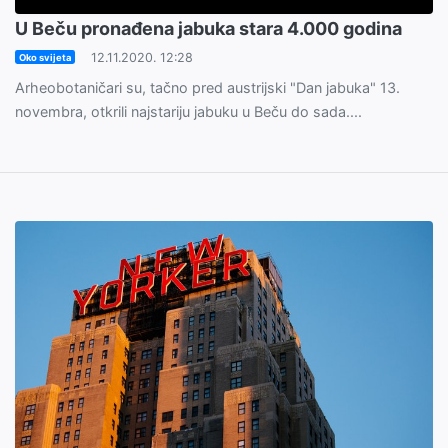
U Beču pronađena jabuka stara 4.000 godina
12.11.2020. 12:28
Oko svijeta
Arheobotaničari su, tačno pred austrijski "Dan jabuka" 13.
novembra, otkrili najstariju jabuku u Beču do sada....