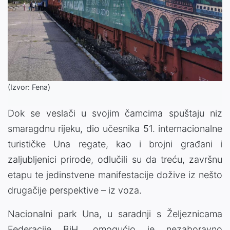
(Izvor: Fena)
Dok se veslači u svojim čamcima spuštaju niz
smaragdnu rijeku, dio učesnika 51. internacionalne
turističke Una regate, kao i brojni građani i
zaljubljenici prirode, odlučili su da treću, završnu
etapu te jedinstvene manifestacije dožive iz nešto
drugačije perspektive – iz voza.
Nacionalni park Una, u saradnji s Željeznicama
Federacije BiH, omogućio je nezaboravno