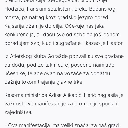
preko Mosta Alije Izetbegovića, ulicom Alije
Hodžića, Iranskim šetalištem, preko Baćanskog
mosta, pa natrag kroz gradsko jezgro pored
Kajserija džamije do cilja. Očekuje nas jaka
konkurencija, ali daću sve od sebe da još jednom
obradujem svoj klub i sugrađane - kazao je Hastor.
Iz Atletskog kluba Goražde pozvali su sve građane
da dođu, podrže takmičare, posebno najmlađe
učesnike, te apelovao na vozače za dodatnu
pažnju tokom trajanja glavne trke.
Resorna ministrica Adisa Alikadić-Herić naglasila je
važnost ove manifestacije za promociju sporta i
zajedništva.
- Ova manifestacija ima veliki značaj za naš grad i