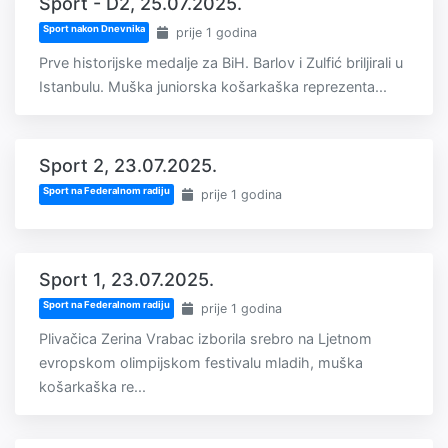
Sport - D2, 25.07.2025.
Sport nakon Dnevnika
prije 1 godina
Prve historijske medalje za BiH. Barlov i Zulfić briljirali u
Istanbulu. Muška juniorska košarkaška reprezenta...
Sport 2, 23.07.2025.
Sport na Federalnom radiju
prije 1 godina
Sport 1, 23.07.2025.
Sport na Federalnom radiju
prije 1 godina
Plivačica Zerina Vrabac izborila srebro na Ljetnom
evropskom olimpijskom festivalu mladih, muška
košarkaška re...