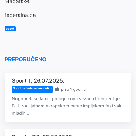
Mađarske.
federalna.ba
sport
PREPORUČENO
Sport 1, 26.07.2025.
Sport na Federalnom radiju
prije 1 godina
Nogometaši danas počinju novu sezonu Premijer lige
BiH. Na Ljetnom evropskom paraolimpijskom festivalu
mladih...