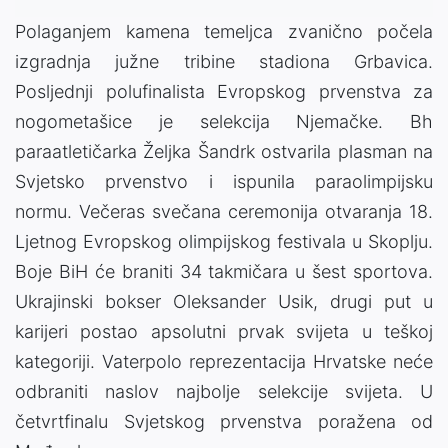
Polaganjem kamena temeljca zvanično počela
izgradnja južne tribine stadiona Grbavica.
Posljednji polufinalista Evropskog prvenstva za
nogometašice je selekcija Njemačke. Bh
paraatletičarka Željka Šandrk ostvarila plasman na
Svjetsko prvenstvo i ispunila paraolimpijsku
normu. Večeras svečana ceremonija otvaranja 18.
Ljetnog Evropskog olimpijskog festivala u Skoplju.
Boje BiH će braniti 34 takmičara u šest sportova.
Ukrajinski bokser Oleksander Usik, drugi put u
karijeri postao apsolutni prvak svijeta u teškoj
kategoriji. Vaterpolo reprezentacija Hrvatske neće
odbraniti naslov najbolje selekcije svijeta. U
četvrtfinalu Svjetskog prvenstva poražena od