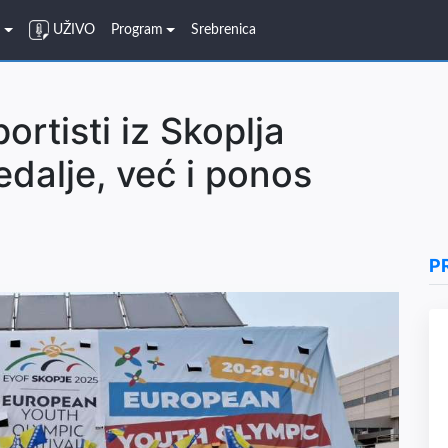
o
UŽIVO
Program
Srebrenica
ortisti iz Skoplja
dalje, već i ponos
P