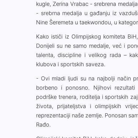
kugle, Zerina Vrabac - srebrena medalja
- srebrna medalja u gađanju iz vazduš
Nine Šeremeta u taekwondou, u kategori
Kako ističi iz Olimpijskog komiteta BiH
Donijeli su ne samo medalje, već i ponos
talenta, discipline i velikog rada – kak
klubova i sportskih saveza.
- Ovi mladi ljudi su na najbolji način 
borbeno i ponosno. Njihovi rezultati
podrške trenera, roditelja i sportskih z
života, prijateljstva i olimpijskih vr
reprezentaciji naše zemlje. Ponosan sam
Rađo.