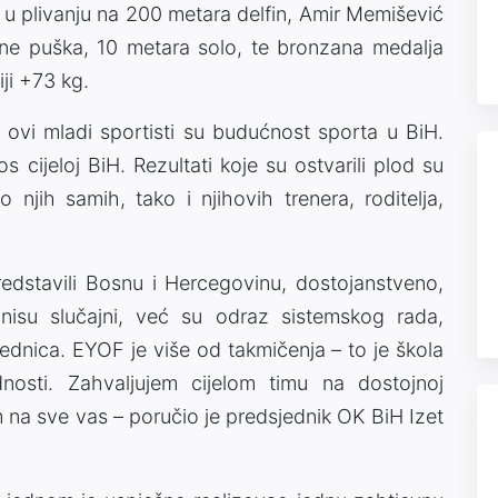
 u plivanju na 200 metara delfin, Amir Memišević
ne puška, 10 metara solo, te bronzana medalja
ji +73 kg.
, ovi mladi sportisti su budućnost sporta u BiH.
 cijeloj BiH. Rezultati koje su ostvarili plod su
o njih samih, tako i njihovih trenera, roditelja,
predstavili Bosnu i Hercegovinu, dostojanstveno,
 nisu slučajni, već su odraz sistemskog rada,
ajednica. EYOF je više od takmičenja – to je škola
ijednosti. Zahvaljujem cijelom timu na dostojnoj
 na sve vas – poručio je predsjednik OK BiH Izet