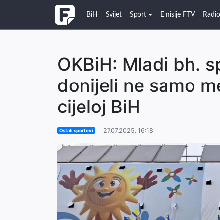
BiH
Svijet
Sport
Emisije FTV
Radi
OKBiH: Mladi bh. sp
donijeli ne samo me
cijeloj BiH
27.07.2025. 16:18
Ostali sportovi