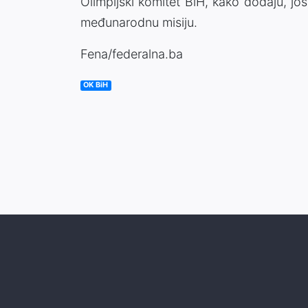
Olimpijski komitet BiH, kako dodaju, j
međunarodnu misiju.
Fena/federalna.ba
OK BiH