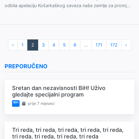
odbila apelaciju Košarkaškog saveza naše zemlje za promj...
‹
1
2
3
4
5
6
...
171
172
›
PREPORUČENO
Sretan dan nezavisnosti BiH! Uživo
gledajte specijalni program
BiH
prije 7 mjeseci
Tri reda, tri reda, tri reda, tri reda, tri reda,
tri reda, tri reda, tri reda, tri reda