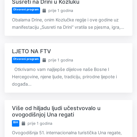
Susreti na Drini u Kozluku
Otvoreni program
prije 1 godina
Obalama Drine, onim Kozlučke regije i ove godine uz
manifestaciju „Susreti na Drini“ vratila se pjesma, igra,...
LJETO NA FTV
Otvoreni program
prije 1 godina
Otkrivamo vam najljepše dijelove naše Bosne I
Hercegovine, njene ljude, tradiciju, prirodne ljepote i
događa...
Više od hiljadu ljudi učestvovalo u
ovogodišnjoj Una regati
BiH
prije 1 godina
Ovogodišnja 51. internacionalna turistička Una regate,