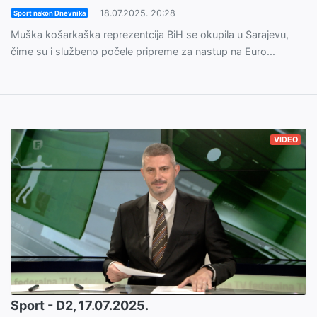
18.07.2025. 20:28
Sport nakon Dnevnika
Muška košarkaška reprezentcija BiH se okupila u Sarajevu,
čime su i službeno počele pripreme za nastup na Euro...
VIDEO
Sport - D2, 17.07.2025.