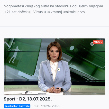
Nogometaši Zrinjskog sutra na stadionu Pod Bijelim brijegom
u 21 sat dočekuju Virtus u uzvratnoj utakmici prvo...
VIDEO
Sport - D2, 13.07.2025.
13.07.2025. 20:20
Sport nakon Dnevnika