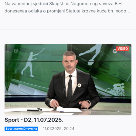
Na vanrednoj sjednici Skupštine Nogometnog saveza BiH
donesenaa odluka o promjeni Statuta krovne kuće bh. nogo...
VIDEO
Sport - D2, 11.07.2025.
11.07.2025. 20:24
Sport nakon Dnevnika