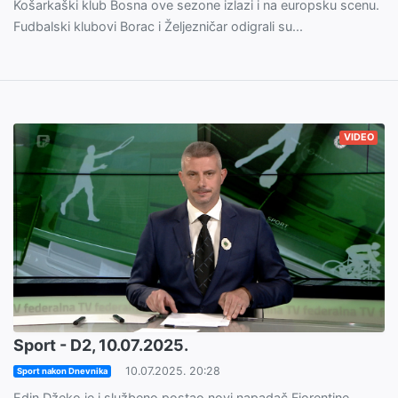
Košarkaški klub Bosna ove sezone izlazi i na europsku scenu.
Fudbalski klubovi Borac i Željezničar odigrali su...
VIDEO
Sport - D2, 10.07.2025.
10.07.2025. 20:28
Sport nakon Dnevnika
Edin Džeko je i službeno postao novi napadač Fiorentine